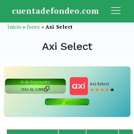
Saltar
cuentadefondeo.com
al
ME
contenido
Inicio
»
forex
»
Axi Select
Axi Select
% de Descuento
Axi Select
★
★
★
★
★
USA EL LINK
Visitar sitio web