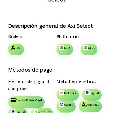
Descripción general de Axi Select
Broker:
Platformas:
Axi
MT5
MT4
Métodos de pago
Métodos de pago al
Métodos de retiro:
comprar:
Neteller
PayPal
Credit/Debit Card
Cripto
Astropay
PayPal
Neteller