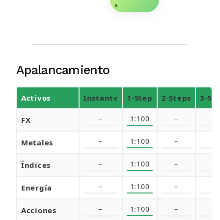
s
Apalancamiento
Activos
Instant
e
1-Step
2-Steps
3-St
–
1:100
–
–
FX
–
1:100
–
–
Metales
–
1:100
–
–
Índices
–
1:100
–
–
Energía
–
1:100
–
–
Acciones