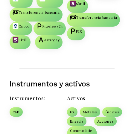
Skrill
Transferencia bancaria
Transferencia bancaria
Cripto
Przelewy24
PIX
Skrill
Astropay
Instrumentos y activos
Instrumentos:
Activos
CFD
FX
Metales
Índices
Energía
Acciones
Commoditie