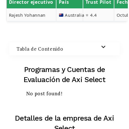
Director ejecutivo
País
Trust Pilot
Fech
Buscar:
Rajesh Yohannan
Australia
⭐ 4.4
Octu
BUSCAR
Tabla de Contenido
Programas y Cuentas de
Evaluación de Axi Select
No post found!
Detalles de la empresa de Axi
Select