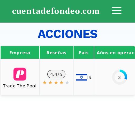
Saltar
cuentadefondeo.com
al
ME
contenido
ACCIONES
Empresa
Reseñas
País
Años en operac
4.4/5
IS
3
★
★
★
★
★
Trade The Pool