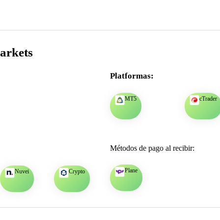
arkets
Platformas:
MT5
cTrader
Métodos de pago al recibir:
Plane
Nuvei
Crypto