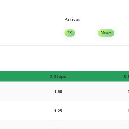
Activos
FX
Metales
2-Steps
3-
1:50
1:25