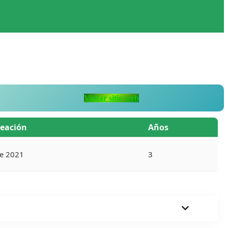
Visitar sitio web
reación
Años
e 2021
3