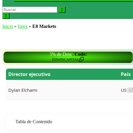
Buscar:
Buscar
Abrir
el
Inicio
»
forex
»
E8 Markets
buscador
5% de Desc
.
Code:
EDWINCAPITAL
Director ejecutivo
País
Dylan Elchami
US 🇺
Tabla de Contenido