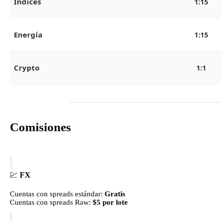
Índices
1:15
Energía
1:15
Crypto
1:1
Comisiones
💹
FX
Cuentas con spreads estándar:
Gratis
Cuentas con spreads Raw:
$5 por lote