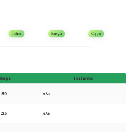
Índices
Energía
Crypto
Steps
Instante
n/a
1:50
n/a
1:25