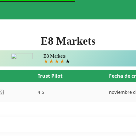
E8 Markets
E8 Markets
★
★
★
★
★
Trust Pilot
Fecha de c
🇸
4.5
noviembre d