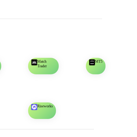
Match
MT5
Trader
Riseworks