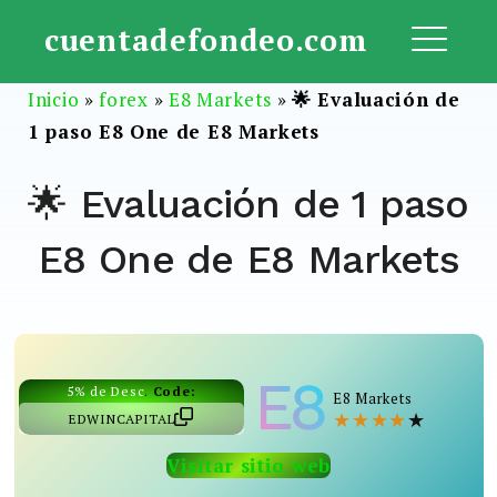
Saltar
cuentadefondeo.com
al
ME
contenido
Inicio
»
forex
»
E8 Markets
»
🌟 Evaluación de
1 paso E8 One de E8 Markets
🌟 Evaluación de 1 paso
E8 One de E8 Markets
5% de Desc
.
Code:
E8 Markets
★
★
★
★
★
EDWINCAPITAL
Visitar sitio web