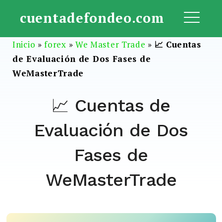
Saltar
cuentadefondeo.com
al
ME
contenido
Inicio
»
forex
»
We Master Trade
»
📈 Cuentas
de Evaluación de Dos Fases de
WeMasterTrade
📈 Cuentas de
Evaluación de Dos
Fases de
WeMasterTrade