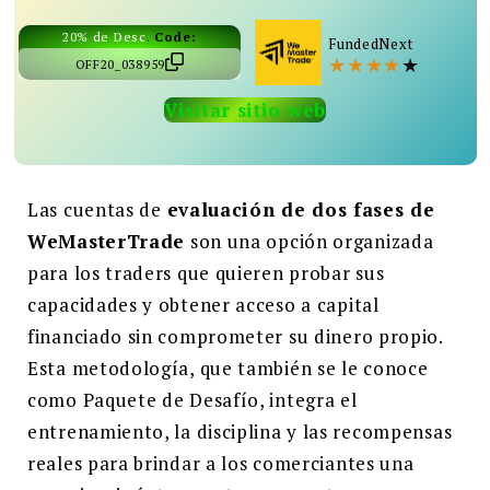
Buscar:
20% de Desc
.
Code:
FundedNext
★
★
★
★
★
OFF20_038959
BUSCAR
Visitar sitio web
Las cuentas de
evaluación de dos fases de
WeMasterTrade
son una opción organizada
para los traders que quieren probar sus
capacidades y obtener acceso a capital
financiado sin comprometer su dinero propio.
Esta metodología, que también se le conoce
como Paquete de Desafío, integra el
entrenamiento, la disciplina y las recompensas
reales para brindar a los comerciantes una