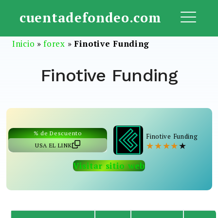
Saltar
cuentadefondeo.com
al
ME
contenido
Inicio
»
forex
»
Finotive Funding
Finotive Funding
% de Descuento
Finotive Funding
★
★
★
★
★
USA EL LINK
Visitar sitio web