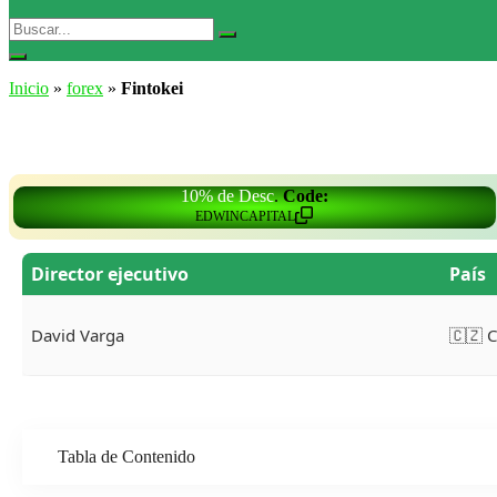
Buscar:
Buscar
Abrir
el
Inicio
»
forex
»
Fintokei
buscador
10% de Desc
.
Code:
EDWINCAPITAL
Director ejecutivo
País
David Varga
🇨🇿 
Tabla de Contenido