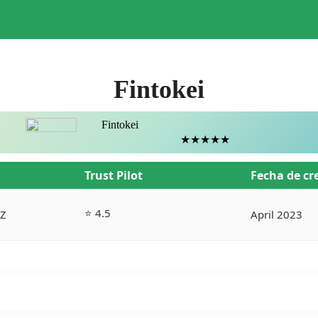
Fintokei
Fintokei
★
★
★
★
★
Trust Pilot
Fecha de cr
⭐ 4.5
CZ
April 2023