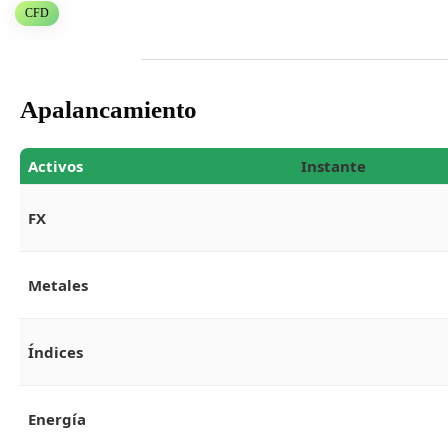
CFD
Apalancamiento
Activos
Instant
e
FX
Metales
Índices
Energía