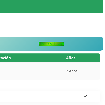
Visitar sitio web
eación
Años
2 Años