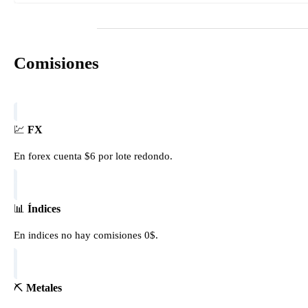
Comisiones
💹
FX
En forex cuenta $6 por lote redondo.
📊
Índices
En indices no hay comisiones 0$.
⛏️
Metales