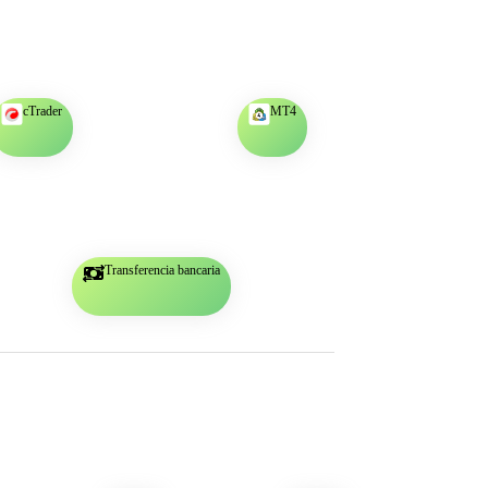
cTrader
MT4
Transferencia bancaria