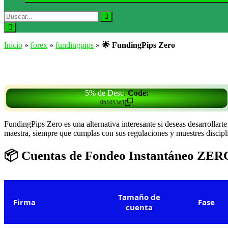
Buscar:
Buscar
Abrir
el
Inicio
»
forex
»
fundingpips
»
🌟 FundingPips Zero
buscador
5% de Desc
.
Code:
0b1013d1
FundingPips Zero es una alternativa interesante si deseas desarrollar
maestra, siempre que cumplas con sus regulaciones y muestres discipli
📦 Cuentas de Fondeo Instantáneo ZER
Tamaño de
Firma
Fase
cuenta