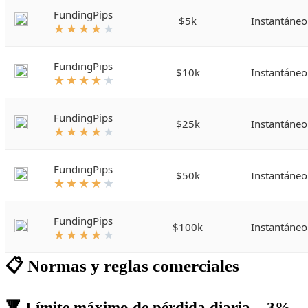
FundingPips
$5k
Instantáneo
★
★
★
★
★
FundingPips
$10k
Instantáneo
★
★
★
★
★
FundingPips
$25k
Instantáneo
★
★
★
★
★
FundingPips
$50k
Instantáneo
★
★
★
★
★
FundingPips
$100k
Instantáneo
★
★
★
★
★
📋 Normas y reglas comerciales
🔻 Límite máximo de pérdida diaria – 3%