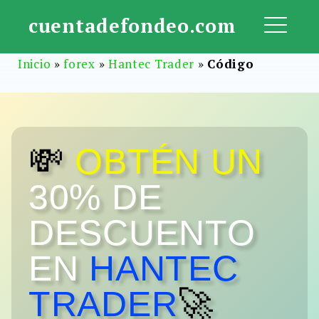
Saltar
cuentadefondeo.com
al
ME
contenido
Inicio
»
forex
»
Hantec Trader
»
Código
💸
OBTÉN UN
30% DE
DESCUENTO
EN
HANTEC
TRADER
🚀