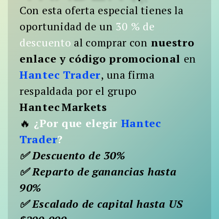
Con esta oferta especial tienes la
Buscar:
oportunidad de un
30 % de
BUSCAR
descuento
al comprar con
nuestro
enlace y código promocional
en
Hantec Trader
, una firma
respaldada por el grupo
Hantec Markets
🔥
¿Por que elegir
Hantec
Trader
?
✅ Descuento de 30%
✅ Reparto de ganancias hasta
90%
✅ Escalado de capital hasta US