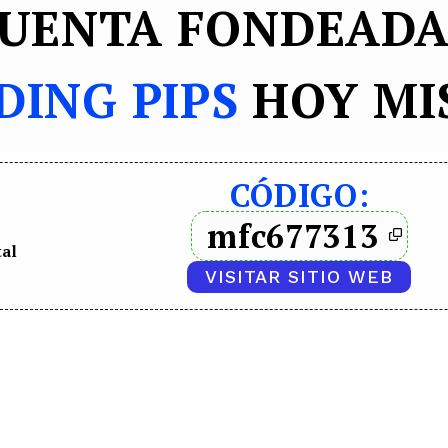
CUENTA FONDEADA
DING PIPS
HOY MI
CÓDIGO:
mfc677313
tal
VISITAR SITIO WEB