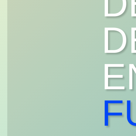
D
D
E
F