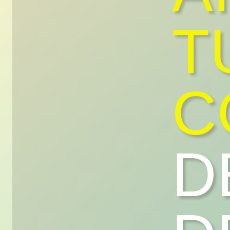
T
C
D