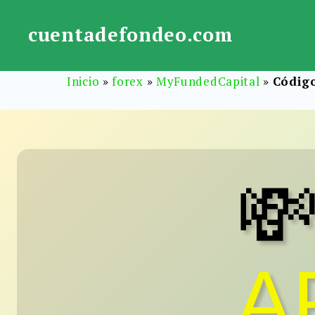
Saltar
al
cuentadefondeo.com
contenido
Inicio
»
forex
»
MyFundedCapital
»
Códig

A