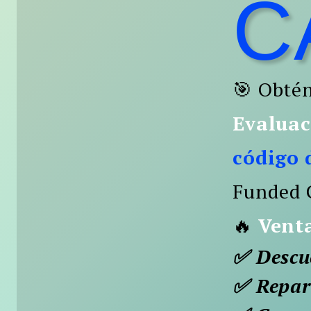
C
🎯 Obté
Evaluac
código 
Funded 
🔥
Vent
✅ Descue
✅ Repar