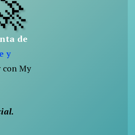
🚀
enta de
e y
r con My
ial.