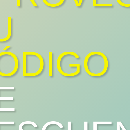
U
ÓDIGO
E