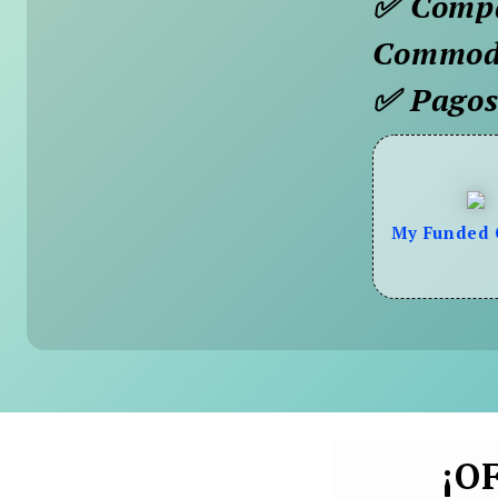
✅ Compat
Commodi
✅ Pagos 
My Funded 
¡O