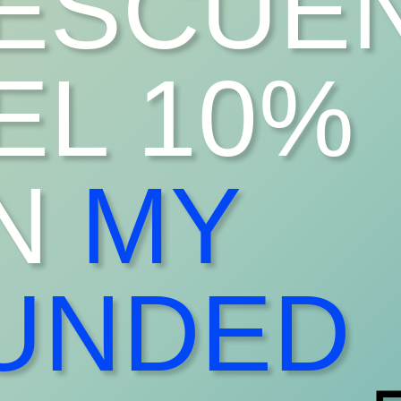
ESCUE
EL 10%
N
MY
UNDED