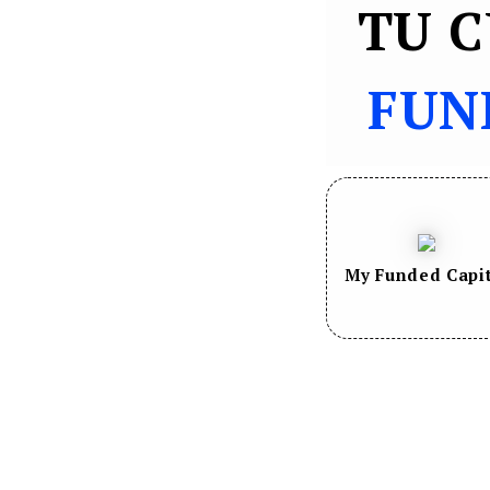
TU 
FUN
My Funded Capi