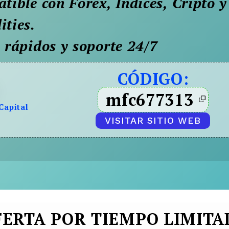
ible con Forex, Índices, Cripto y
ties.
rápidos y soporte 24/7
CÓDIGO:
mfc677313
Capital
VISITAR SITIO WEB
FERTA POR TIEMPO LIMITA