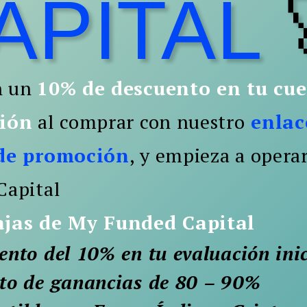
APITAL
n un
10% de descuento en tu cu
ión
al comprar con nuestro
enlac
de promoción
, y empieza a opera
Capital
ajas de My Funded Capital
nto del 10% en tu evaluación inic
to de ganancias de 80 – 90%