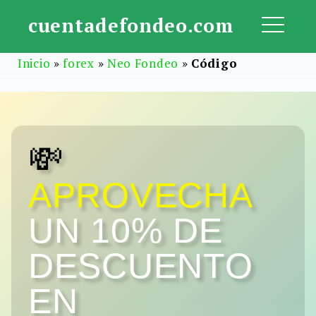
Saltar
cuentadefondeo.com
al
ME
contenido
Inicio
»
forex
»
Neo Fondeo
»
Código
💸
APROVECHA
UN 10% DE
DESCUENTO
EN