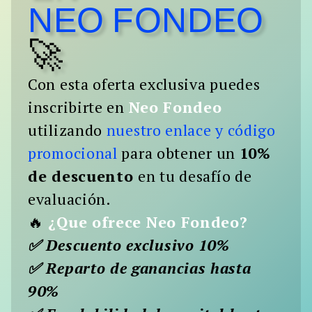
NEO FONDEO
Buscar:
🚀
BUSCAR
Con esta oferta exclusiva puedes
inscribirte en
Neo Fondeo
utilizando
nuestro enlace y código
promocional
para obtener un
10%
de descuento
en tu desafío de
evaluación.
🔥
¿Que ofrece
Neo Fondeo
?
✅ Descuento exclusivo 10%
✅ Reparto de ganancias hasta
90%