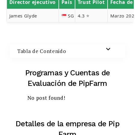
Director ejecutivo
País
Trust Pilot
Fecha de 
Buscar:
James Glyde
SG
4.3 ⭐
Marzo 202
BUSCAR
Tabla de Contenido
Programas y Cuentas de
Evaluación de PipFarm
No post found!
Detalles de la empresa de Pip
Farm