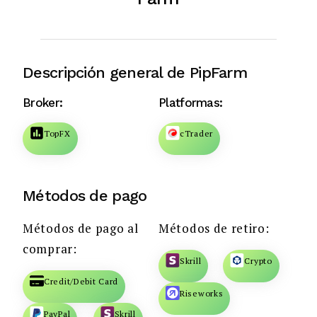
Descripción general de PipFarm
Broker:
Platformas:
TopFX
cTrader
Métodos de pago
Métodos de pago al
Métodos de retiro:
comprar:
Skrill
Crypto
Credit/Debit Card
Riseworks
PayPal
Skrill