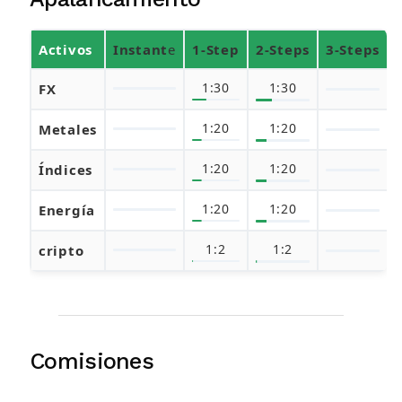
Activos
Instant
e
1-Step
2-Steps
3-Steps
1:30
1:30
FX
1:20
1:20
Metales
1:20
1:20
Índices
1:20
1:20
Energía
1:2
1:2
cripto
Comisiones