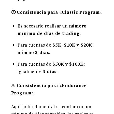
🕐
Consistencia para «Classic Program
«
Es necesario realizar un
número
mínimo de días de trading
.
Para cuentas de
$5K, $10K y $20K
:
mínimo
3 días
.
Para cuentas de
$50K y $100K
:
igualmente
3 días
.
💪
Consistencia para «Endurance
Program
«
Aquí lo fundamental es contar con un
mínimo de días rentables, los cuales se