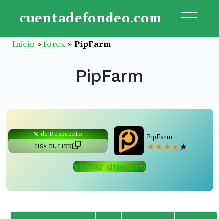
Saltar
cuentadefondeo.com
al
ME
contenido
Inicio
»
forex
»
PipFarm
PipFarm
% de Descuento
PipFarm
★
★
★
★
★
USA EL LINK
Visitar sitio web