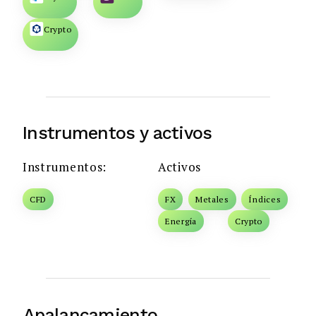
Crypto
Instrumentos y activos
Instrumentos:
Activos
CFD
FX
Metales
Índices
Energía
Crypto
Apalancamiento