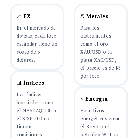
💹
FX
⛏️
Metales
En el mercado de
Para los
divisas, cada lote
instrumentos
estándar tiene un
como el oro
costo de 6
XAU/USD o la
dólares.
plata XAG/USD,
el precio es de $6
por lote.
📊
Índices
Los índices
⚡
Energía
bursátiles como
el NASDAQ 100 o
En activos
el S&P 500 no
energéticos como
tienen
el Brent o el
comisiones.
petróleo WTI, no