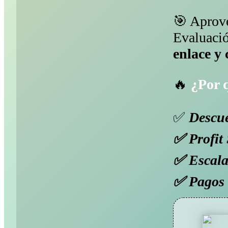
🎯 Aprove
Evaluaci
enlace y
🔥
¿Por 
✅
Descue
✅ Profit 
✅ Escala
✅ Pagos r