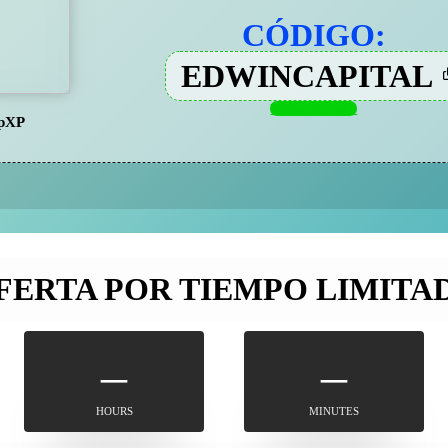
CÓDIGO:
EDWINCAPITAL
Visitar sitio web
pXP
FERTA POR TIEMPO LIMITA
–
–
HOURS
MINUTES