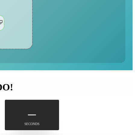
DO!
–
SECONDS