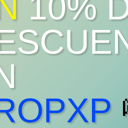
N
10% 
ESCUE
N
ROPXP