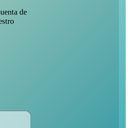
cuenta de
stro