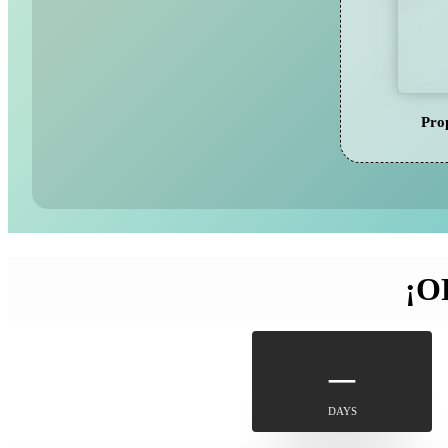
Pro
¡O
–
DAYS