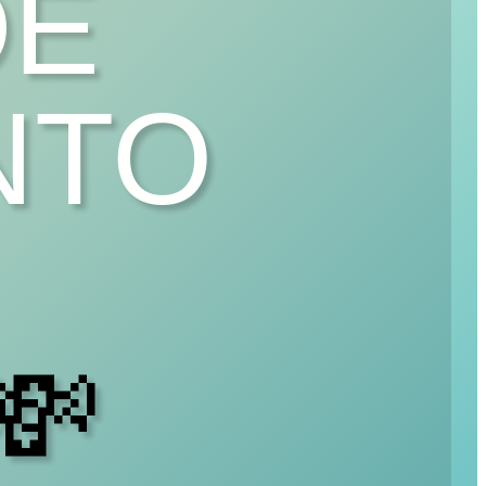
DE
NTO
💸