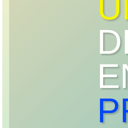
U
D
E
P