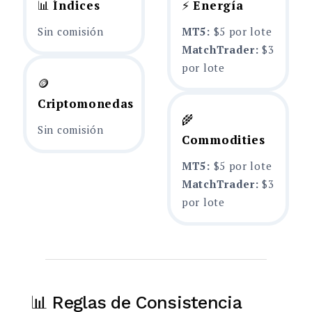
📊
Índices
⚡
Energía
Sin comisión
MT5:
$5 por lote
MatchTrader:
$3
por lote
🪙
Criptomonedas
🌾
Sin comisión
Commodities
MT5:
$5 por lote
MatchTrader:
$3
por lote
📊 Reglas de Consistencia