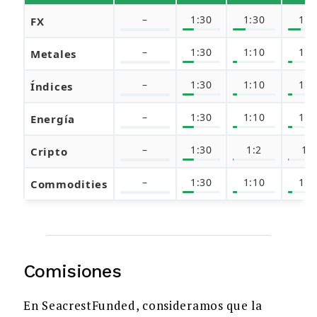
–
1:30
1:30
1:3
FX
–
1:30
1:10
1:1
Metales
–
1:30
1:10
1:1
Índices
–
1:30
1:10
1:1
Energía
–
1:30
1:2
1:
Cripto
–
1:30
1:10
1:1
Commodities
Comisiones
En SeacrestFunded, consideramos que la