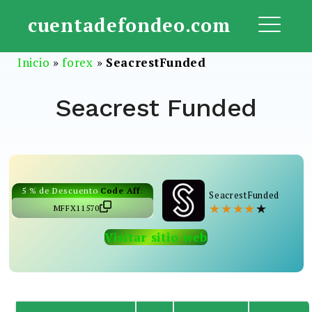
Saltar
cuentadefondeo.com
al
ME
contenido
Inicio
»
forex
»
SeacrestFunded
Seacrest Funded
5 % de Descuento
Code Aff
:
SeacrestFunded
★
★
★
★
★
MFFX11570
Visitar sitio web