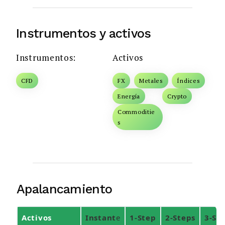
Instrumentos y activos
Instrumentos:
Activos
CFD
FX
Metales
Índices
Energía
Crypto
Commoditie
s
Apalancamiento
Activos
Instant
e
1-Step
2-Steps
3-St