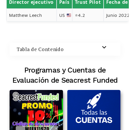
Director ejecutivo
País
Trust Pilot
Fecha de 
Buscar:
Matthew Leech
US
⭐4.2
Junio 2022
BUSCAR
Tabla de Contenido
Programas y Cuentas de
Evaluación de Seacrest Funded