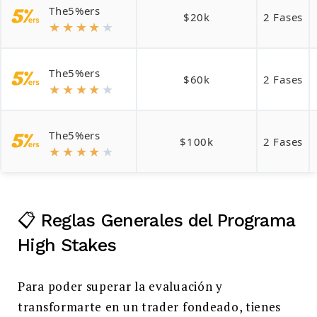
The5%ers
$20k
2 Fases
★
★
★
★
★
The5%ers
$60k
2 Fases
★
★
★
★
★
The5%ers
$100k
2 Fases
★
★
★
★
★
📋 Reglas Generales del Programa
High Stakes
Para poder superar la evaluación y
transformarte en un trader fondeado, tienes