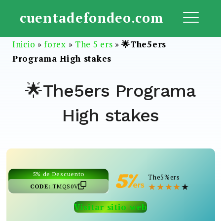
Saltar
cuentadefondeo.com
al
ME
contenido
Inicio
»
forex
»
The 5 ers
»
🌟The5ers
Programa High stakes
🌟The5ers Programa
High stakes
5% de Descuento
The5%ers
★
★
★
★
★
CODE:
TMQS0V
Visitar sitio web