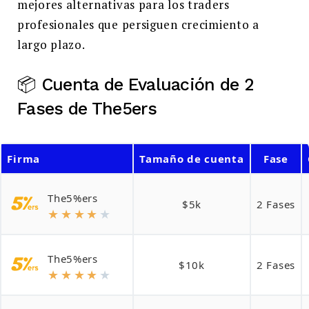
mejores alternativas para los traders
profesionales que persiguen crecimiento a
largo plazo.
📦 Cuenta de Evaluación de 2
Fases de The5ers
Firma
Tamaño de cuenta
Fase
The5%ers
$5k
2 Fases
★
★
★
★
★
The5%ers
$10k
2 Fases
★
★
★
★
★