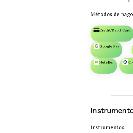
Métodos de pago
Credit/Debit Card
Google Pay
Neteller
Cr
Instrumento
Instrumentos: