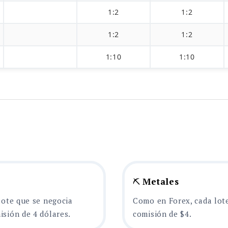
1:2
1:2
1:2
1:2
1:10
1:10
⛏️
Metales
lote que se negocia
Como en Forex, cada lot
sión de 4 dólares.
comisión de $4.