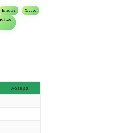
Energía
Crypto
oditie
3-Steps