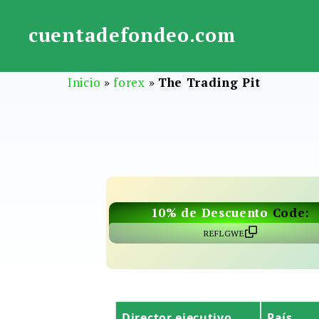
Saltar
al
cuentadefondeo.com
contenido
Inicio
»
forex
»
The Trading Pit
10% de Descuento
Code:
REFLGWE
Director ejecutivo
País