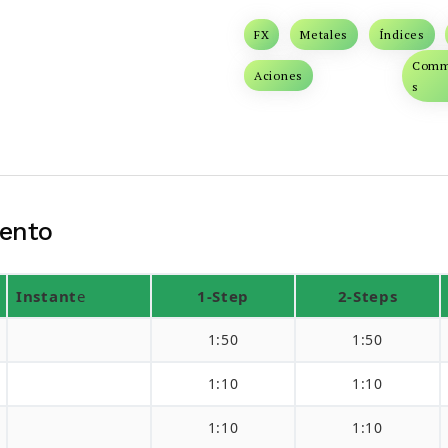
FX
Metales
Índices
Comm
Aciones
s
ento
Instant
e
1-Step
2-Steps
1:50
1:50
1:10
1:10
1:10
1:10