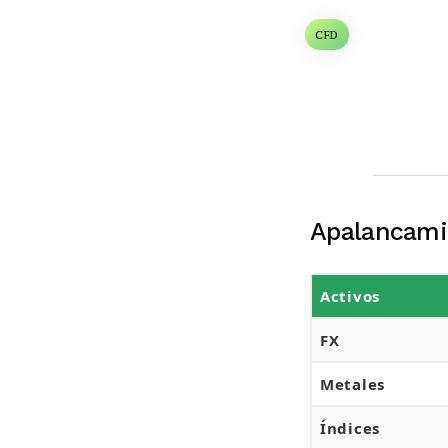
CFD
Apalancami
Activos
FX
Metales
Índices