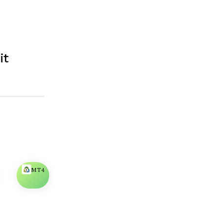
it
MT4