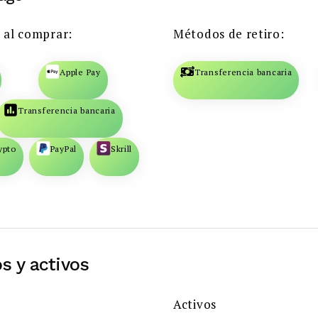
 al comprar:
Métodos de retiro:
Apple Pay
Transferencia bancaria
Transferencia bancaria
ypto
PayPal
Skrill
s y activos
Activos