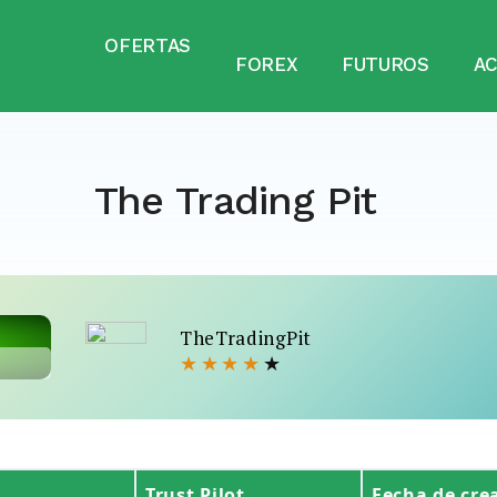
OFERTAS
FOREX
FUTUROS
A
The Trading Pit
TheTradingPit
★
★
★
★
★
Trust Pilot
Fecha de cre