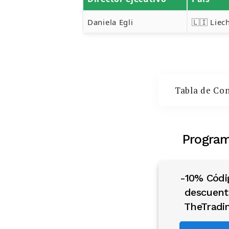
Daniela Egli
🇱🇮 Liec
Tabla de Co
Program
-10% Códi
descuent
TheTradi