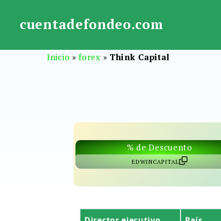
Saltar
al
cuentadefondeo.com
contenido
Inicio
»
forex
»
Think Capital
% de Descuento
EDWINCAPITAL
Director ejecutivo
País