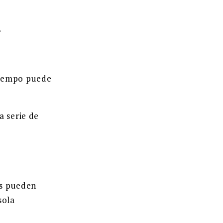
.
tiempo puede
a serie de
rs pueden
sola