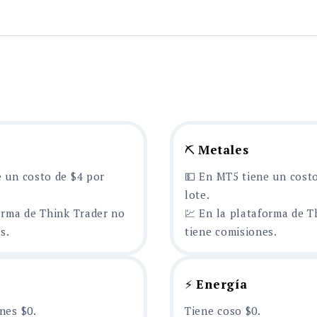
⛏️
Metales
 un costo de $4 por
💵 En MT5 tiene un cost
lote.
orma de Think Trader no
💹 En la plataforma de T
s.
tiene comisiones.
⚡
Energía
nes $0.
Tiene coso $0.