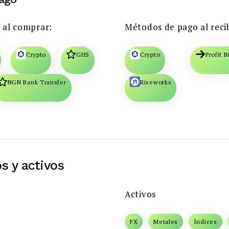
 al comprar:
Métodos de pago al recib
Crypto
GHS
Crypto
Profit 
NGN Bank Transfer
Riseworks
s y activos
Activos
FX
Metales
Índices