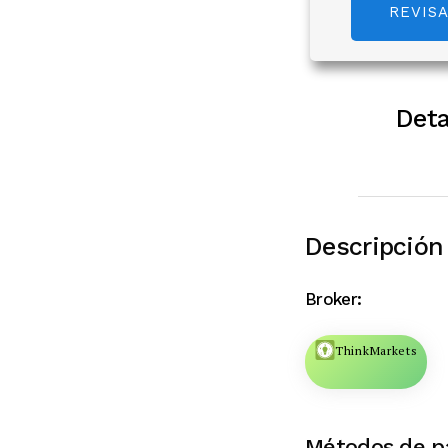
REVIS
Deta
Descripción 
Broker:
ThinkMarkets
Métodos de p