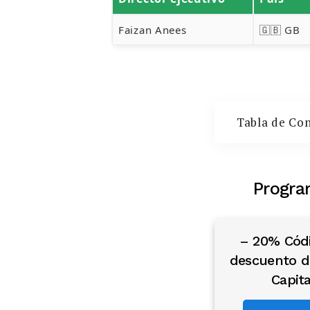
Faizan Anees
🇬🇧 GB
Tabla de Co
Progra
– 20% Cód
descuento d
Capita