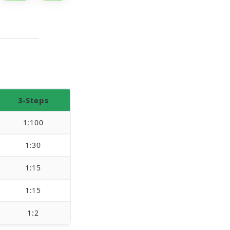
3-Steps
1:100
1:30
1:15
1:15
1:2