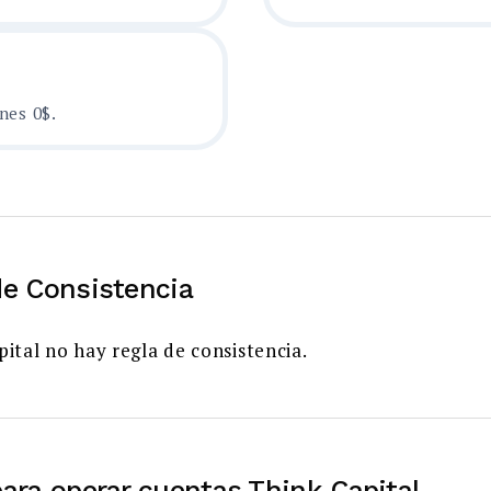
nes 0$.
de Consistencia
ital no hay regla de consistencia.
para operar cuentas Think Capital