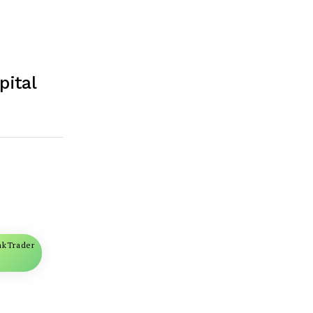
pital
nkTrader