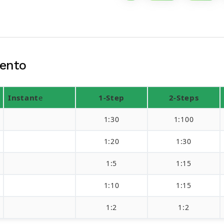
ento
Instant
e
1-Step
2-Steps
1:30
1:100
1:20
1:30
1:5
1:15
1:10
1:15
1:2
1:2