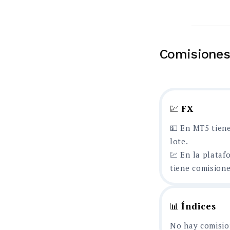
Comisiones
💹
FX
💵 En MT5 tiene
lote.
💹 En la plataf
tiene comisione
📊
Índices
No hay comisio