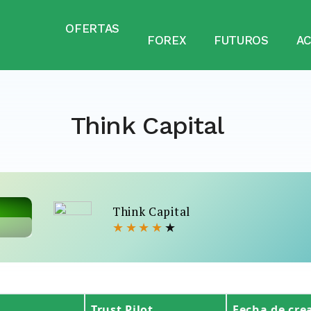
OFERTAS
FOREX
FUTUROS
A
Think Capital
Think Capital
★
★
★
★
★
Trust Pilot
Fecha de cre