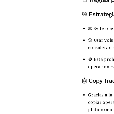
🎯 Estrateg
⚖️ Evite ope
🎲 Usar vol
considerarse
🚫 Está proh
operaciones 
🤖 Copy Tra
Gracias a la
copiar oper
plataforma.