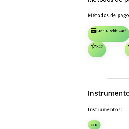
Métodos de pago
Credit/Debit Card
KES
Instrumento
Instrumentos:
CFD