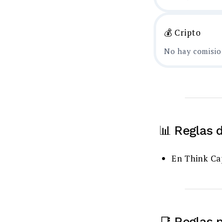
💰 Cripto
No hay comisio
📊 Reglas 
En Think Cap
📑 Reglas 