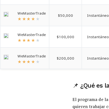
WeMasterTrade
$50,000
Instantáneo
★
★
★
★
★
WeMasterTrade
$100,000
Instantáneo
★
★
★
★
★
WeMasterTrade
$200,000
Instantáneo
★
★
★
★
★
📌 ¿Qué es l
El programa de l
quieren trabajar 