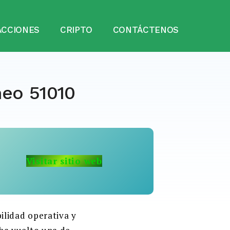
ABRI
ACCIONES
CRIPTO
CONTÁCTENOS
EL
BUS
eo 51010
Visitar sitio web
bilidad operativa y