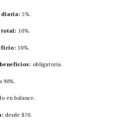
diaria:
5%.
total:
10%.
ficio:
10%.
 beneficios:
obligatoria.
a 90%.
do en balance.
a:
desde $70.