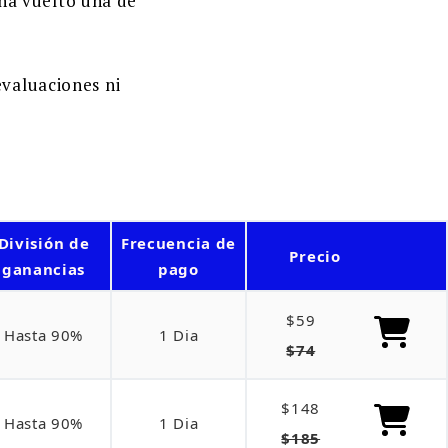
 ha vuelto una de
evaluaciones ni
División de
Frecuencia de
Precio
ganancias
pago
$59
Hasta 90%
1 Dia
$74
$148
Hasta 90%
1 Dia
$185