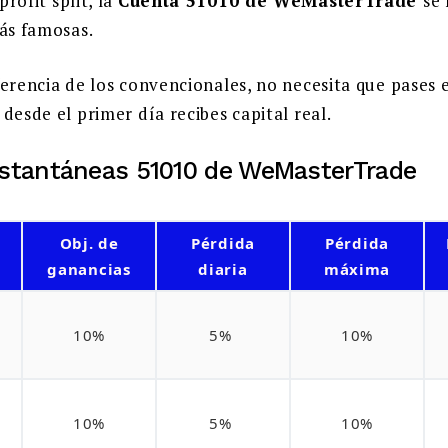
profit split, la
Cuenta 51010 de WeMasterTrade
se
más famosas.
ferencia de los convencionales, no necesita que pases 
desde el primer día recibes capital real.
nstantáneas 51010 de WeMasterTrade
Obj. de
Pérdida
Pérdida
ganancias
diaria
máxima
10%
5%
10%
10%
5%
10%