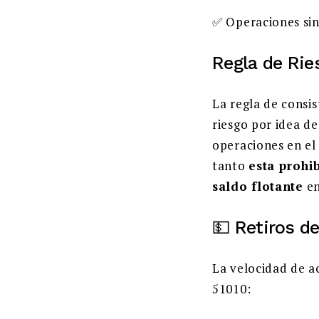
✅ Operaciones sin
Regla de Rie
La regla de consi
riesgo por idea d
operaciones en el
tanto
esta prohi
saldo flotante
en
💵 Retiros d
La velocidad de a
51010: