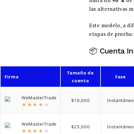
hasta un
90 %
de 
las alternativas 
Este modelo, a di
etapas de prueba: 
📦 Cuenta I
Tamaño de
Firma
Fase
cuenta
WeMasterTrade
$10,000
Instantáneo
★
★
★
★
★
WeMasterTrade
$25,000
Instantáneo
★
★
★
★
★