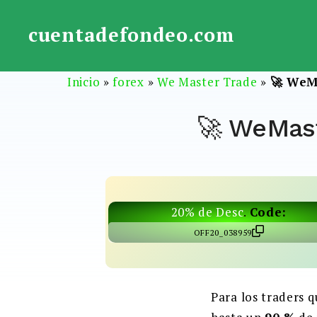
Saltar
al
cuentadefondeo.com
contenido
Inicio
»
forex
»
We Master Trade
»
🚀 WeM
🚀 WeMast
20% de Desc
.
Code:
OFF20_038959
Para los traders 