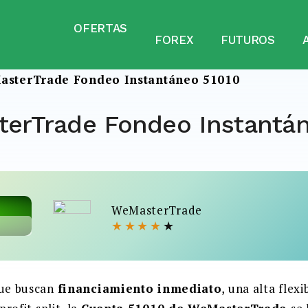
OFERTAS
FOREX
FUTUROS
asterTrade Fondeo Instantáneo 51010
erTrade Fondeo Instantán
WeMasterTrade
★
★
★
★
★
que buscan
financiamiento inmediato
, una alta flexi