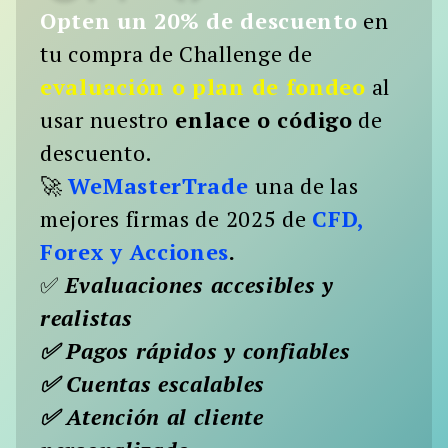
Opten un 20% de descuento
en
Buscar:
tu compra de Challenge de
BUSCAR
evaluación o plan de fondeo
al
usar nuestro
enlace o código
de
descuento.
🚀
WeMasterTrade
una de las
mejores firmas de 2025 de
CFD,
Forex y Acciones
.
✅
Evaluaciones accesibles y
realistas
✅ Pagos rápidos y confiables
✅ Cuentas escalables
✅ Atención al cliente