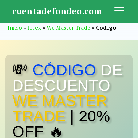
Saltar
cuentadefondeo.com
al
ME
contenido
Inicio
»
forex
»
We Master Trade
»
CódIgo
💸
CÓDIGO
DE
DESCUENTO
WE MASTER
TRADE
| 20%
OFF 🔥