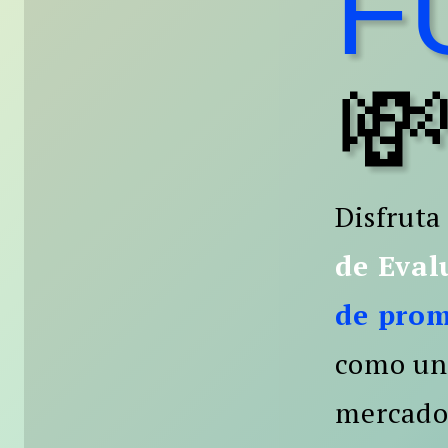
F

Disfruta
de Eval
de pro
como una
mercado