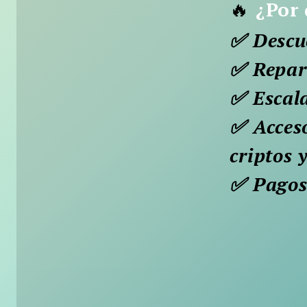
🔥
¿Por 
✅ Descu
✅ Repar
✅ Escal
✅ Acceso
criptos 
✅ Pagos