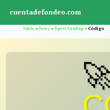
Saltar
al
cuentadefondeo.com
contenido
Inicio
»
forex
»
Xpert Funding
»
Código

C