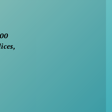
000
ices,