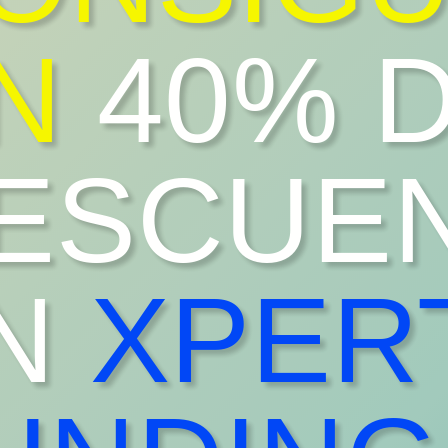
N
40% 
ESCUE
N
XPER