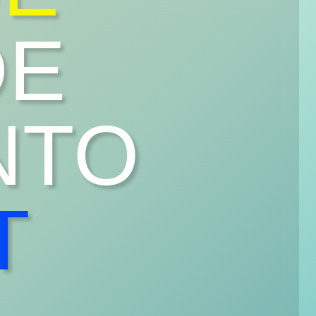
DE
NTO
T