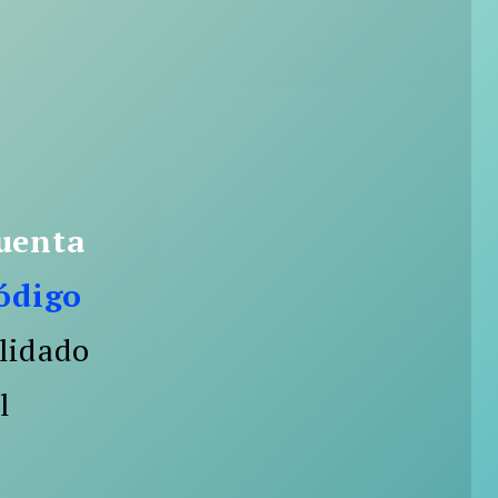
cuenta
ódigo
olidado
l