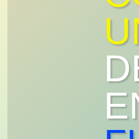
U
D
E