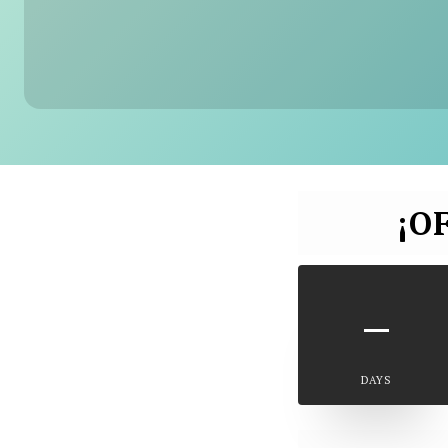
¡O
–
DAYS