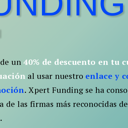
UNDING

 de un
40% de descuento en tu 
uación
al usar nuestro
enlace y c
moción
. Xpert Funding se ha cons
 de las firmas más reconocidas de
.