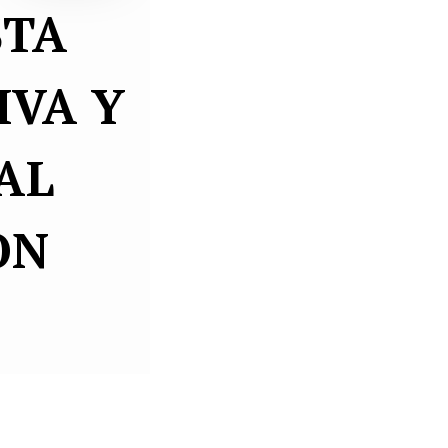
STA
IVA Y
AL
ON