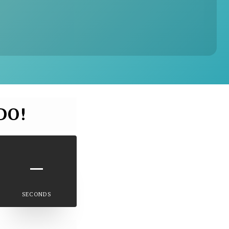
DO!
–
SECONDS