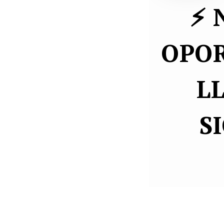
⚡ 
OPOR
L
S