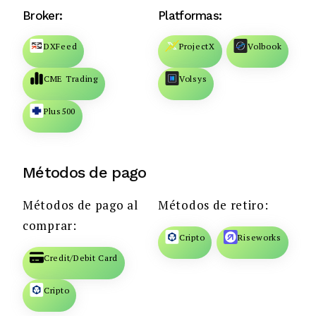
Broker:
Platformas:
DXFeed
ProjectX
Volbook
CME Trading
Volsys
Plus500
Métodos de pago
Métodos de pago al
Métodos de retiro:
comprar:
Cripto
Riseworks
Credit/Debit Card
Cripto