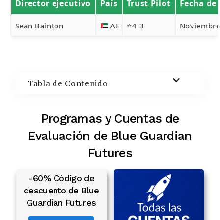
Director ejecutivo
País
Trust Pilot
Fecha de 
Buscar:
Sean Bainton
AE
⭐4.3
Noviembre
BUSCAR
Tabla de Contenido
Programas y Cuentas de
Evaluación de Blue Guardian
Futures
-60% Código de
descuento de Blue
Guardian Futures