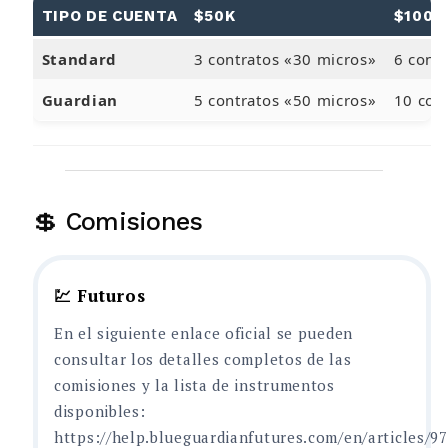
TIPO DE CUENTA
$50K
$100K
Standard
3 contratos «30 micros»
6 cont
Guardian
5 contratos «50 micros»
10 con
💲 Comisiones
💹 Futuros
En el siguiente enlace oficial se pueden
consultar los detalles completos de las
comisiones y la lista de instrumentos
disponibles:
https://help.blueguardianfutures.com/en/articles/9