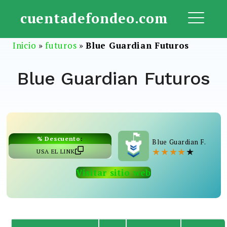
Saltar
cuentadefondeo.com
al
ME
contenido
Inicio
»
futuros
»
Blue Guardian Futuros
Blue Guardian Futuros
% Descuento
:
Blue Guardian F.
★
★
★
★
★
USA EL LINK
Visitar sitio web