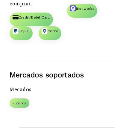
comprar:
Riseworks
Credit/Debit Card
PayPal
Cripto
Mercados soportados
Mecados
Futuros