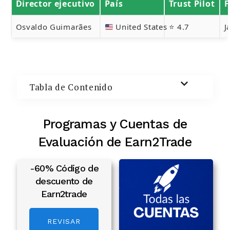
Director ejecutivo
País
Trust Pilot
F
Buscar:
Osvaldo Guimarães
United States
⭐ 4.7
J
BUSCAR
Tabla de Contenido
Programas y Cuentas de
Evaluación de Earn2Trade
-60% Código de
descuento de
Earn2trade
REVISAR