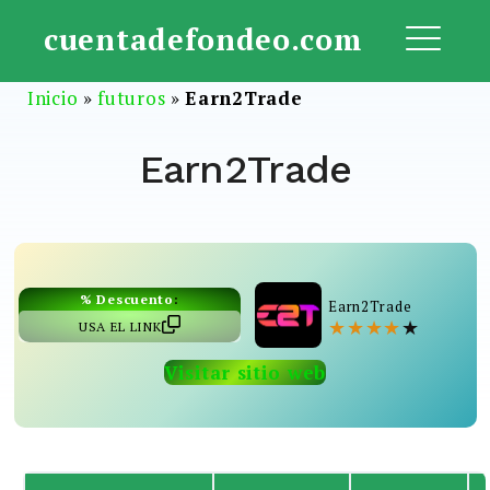
Saltar
cuentadefondeo.com
al
ME
contenido
Inicio
»
futuros
»
Earn2Trade
Earn2Trade
% Descuento
:
Earn2Trade
★
★
★
★
★
USA EL LINK
Visitar sitio web