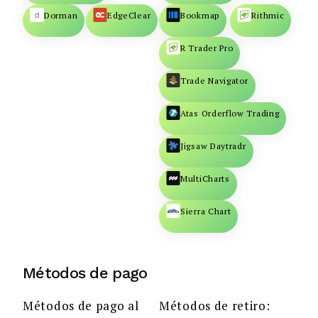
Dorman
EdgeClear
Bookmap
Rithmic
R Trader Pro
Trade Navigator
Atas Orderflow Trading
Jigsaw Daytradr
MultiCharts
Sierra Chart
Métodos de pago
Métodos de pago al
Métodos de retiro: