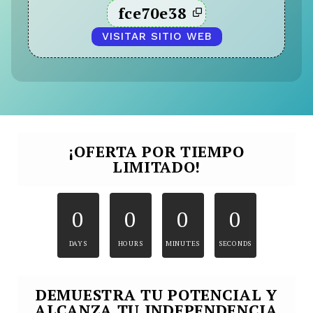
fce70e38
VISITAR SITIO WEB
¡OFERTA POR TIEMPO
LIMITADO!
0
0
0
0
DAYS
HOURS
MINUTES
SECONDS
DEMUESTRA TU POTENCIAL Y
ALCANZA TU INDEPENDENCIA