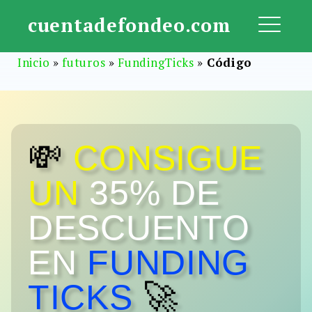
Saltar
cuentadefondeo.com
al
ME
contenido
Inicio
»
futuros
»
FundingTicks
»
Código
💸
CONSIGUE
UN
35% DE
DESCUENTO
EN
FUNDING
TICKS
🚀