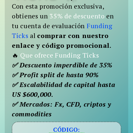
Con esta promoción exclusiva,
Buscar:
obtienes un
35% de descuento
en
BUSCAR
tu cuenta de evaluación
Funding
Ticks
al
comprar con nuestro
enlace y código promocional.
🔥
Que ofrece Funding Ticks
✅ Descuento imperdible de 35%
✅ Profit split de hasta 90%
✅ Escalabilidad de capital hasta
US $600,000.
✅ Mercados: Fx, CFD, criptos y
commodities
CÓDIGO: