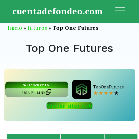
Saltar
cuentadefondeo.com
al
ME
contenido
Inicio
»
futuros
»
Top One Futures
Top One Futures
% Descuento
:
TopOneFutures
★
★
★
★
★
USA EL LINK
Visitar sitio web