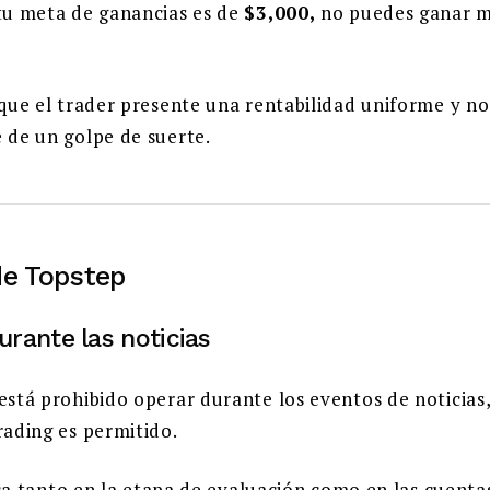
 tu meta de ganancias es de
$3,000,
no puedes ganar m
 que el trader presente una rentabilidad uniforme y n
 de un golpe de suerte.
de Topstep
urante las noticias
está prohibido operar durante los eventos de noticias
rading es permitido.
ca tanto en la etapa de evaluación como en las cuenta