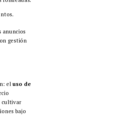
entos.
os anuncios
on gestión
n: el
uso de
rcio
 cultivar
siones bajo