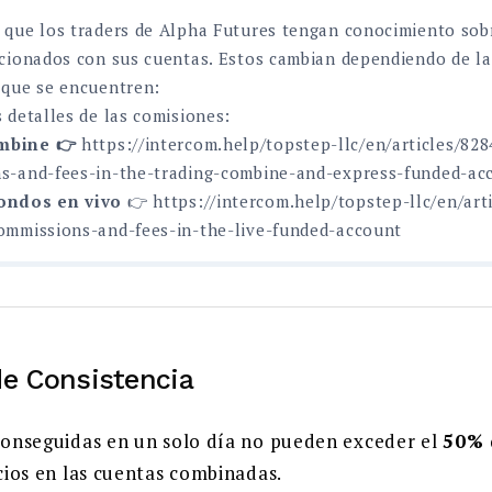
 que los traders de Alpha Futures tengan conocimiento sob
cionados con sus cuentas. Estos cambian dependiendo de la
 que se encuentren:
 detalles de las comisiones:
mbine 👉
https://intercom.help/topstep-llc/en/articles/82
s-and-fees-in-the-trading-combine-and-express-funded-ac
fondos en vivo
👉 https://intercom.help/topstep-llc/en/art
ommissions-and-fees-in-the-live-funded-account
de Consistencia
conseguidas en un solo día no pueden exceder el
50% 
cios en las cuentas combinadas.