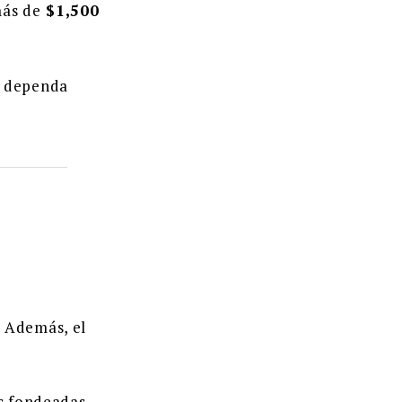
ás de
$1,500
o dependa
, Además, el
s fondeadas.