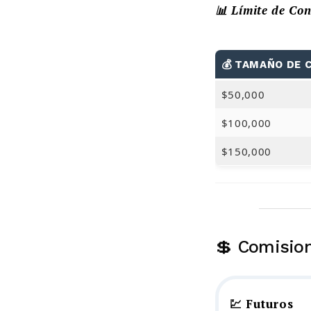
📊 Límite de Co
💰 TAMAÑO DE 
$50,000
$100,000
$150,000
💲 Comisio
💹 Futuros