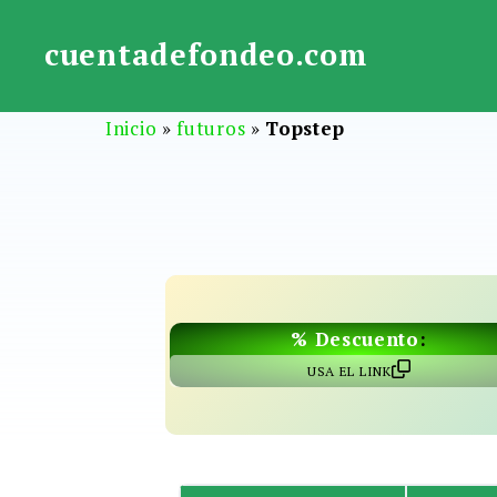
Saltar
al
cuentadefondeo.com
contenido
Inicio
»
futuros
»
Topstep
% Descuento
:
USA EL LINK