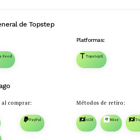
eneral de Topstep
Platformas:
a Feed
TopstepX
ago
 al comprar:
Métodos de retiro:
PayPal
ACH
Wise
Tr