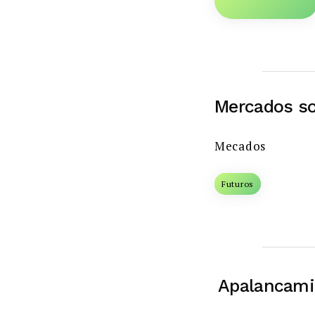
Mercados s
Mecados
Futuros
Apalancami