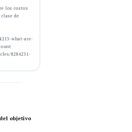
re los costos
 clase de
84213-what-are-
count
icles/8284231-
del objetivo