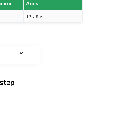
ación
Años
13 años
step