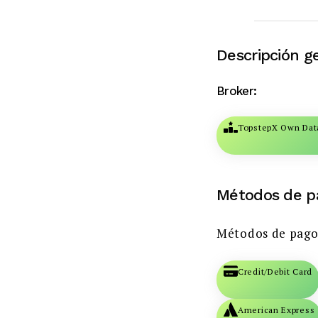
Descripción g
Broker:
TopstepX Own Dat
Métodos de p
Métodos de pago
Credit/Debit Card
American Express