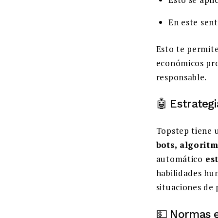
En este sent
Esto te permite
económicos pro
responsable.
🤖 Estrateg
Topstep tiene u
bots, algorit
automático
est
habilidades hum
situaciones de 
💵 Normas 