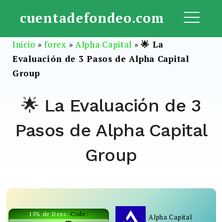
Saltar
cuentadefondeo.com
al
ME
contenido
Inicio
»
forex
»
Alpha Capital
»
🌟 La
Evaluación de 3 Pasos de Alpha Capital
Group
🌟 La Evaluación de 3
Pasos de Alpha Capital
Group
15% de Desc.
Code:
Alpha Capital