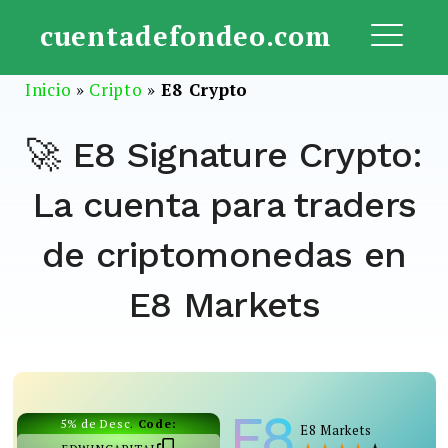
Saltar
cuentadefondeo.com
al
ME
contenido
Inicio
»
Cripto
»
E8 Crypto
🚀 E8 Signature Crypto:
La cuenta para traders
de criptomonedas en
E8 Markets
5% de Desc
.
Code:
E8 Markets