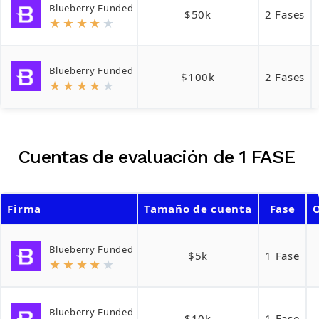
Blueberry Funded
$50k
2 Fases
★
★
★
★
★
Blueberry Funded
$100k
2 Fases
★
★
★
★
★
Cuentas de evaluación de 1 FASE
Firma
Tamaño de cuenta
Fase
O
Blueberry Funded
$5k
1 Fase
★
★
★
★
★
Blueberry Funded
$10k
1 Fase