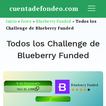
Saltar
cuentadefondeo.com
al
ME
contenido
Inicio
»
forex
»
Blueberry Funded
»
Todos los
Challenge de Blueberry Funded
Todos los Challenge de
Blueberry Funded
% de Descuento
Blueberry Funded
★
★
★
★
★
USA EL LINK
Visitar sitio web