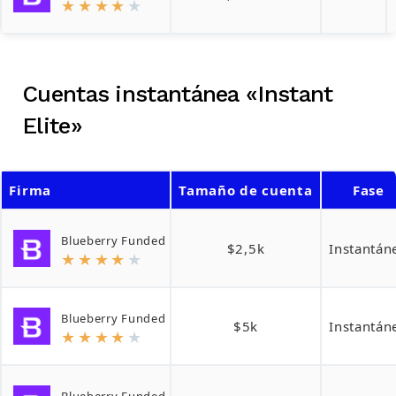
★
★
★
★
★
Cuentas instantánea «Instant
Elite»
Firma
Tamaño de cuenta
Fase
Blueberry Funded
$2,5k
Instantán
★
★
★
★
★
Blueberry Funded
$5k
Instantán
★
★
★
★
★