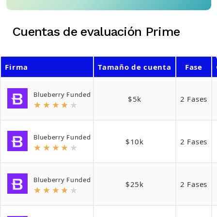
Buscar:
Cuentas de evaluación Prime
BUSCAR
Firma
Tamaño de cuenta
Fase
Blueberry Funded
$5k
2 Fases
★
★
★
★
★
Blueberry Funded
$10k
2 Fases
★
★
★
★
★
Blueberry Funded
$25k
2 Fases
★
★
★
★
★