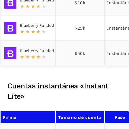
Blueberry Funded
$10k
Instantán
★
★
★
★
★
Blueberry Funded
$25k
Instantán
★
★
★
★
★
Blueberry Funded
$50k
Instantán
★
★
★
★
★
Cuentas instantánea «Instant
Lite»
Firma
Tamaño de cuenta
Fase