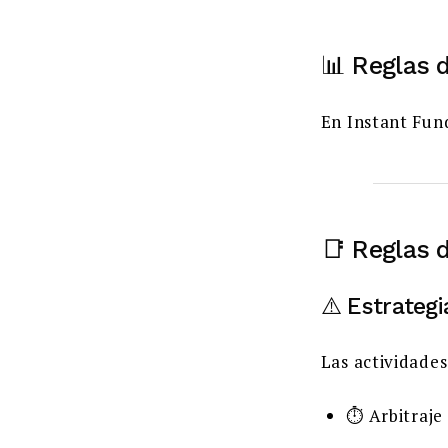
📊 Reglas 
En Instant Fun
📑 Reglas 
⚠️ Estrategi
Las actividades
⏱️ Arbitraje