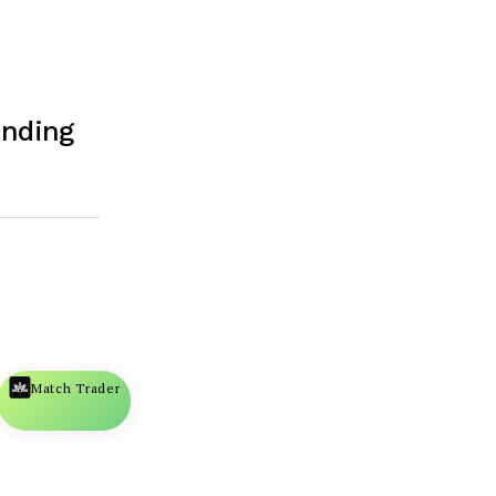
unding
Match Trader