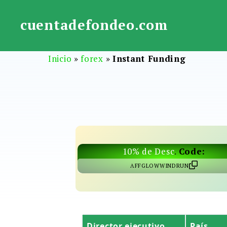
Saltar
al
cuentadefondeo.com
contenido
Inicio
»
forex
»
Instant Funding
10% de Desc
.
Code:
AFFGLOWWINDRUN
Director ejecutivo
País