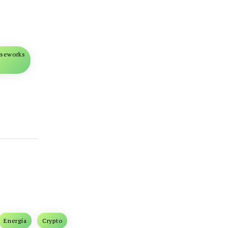
iseworks
Energía
Crypto