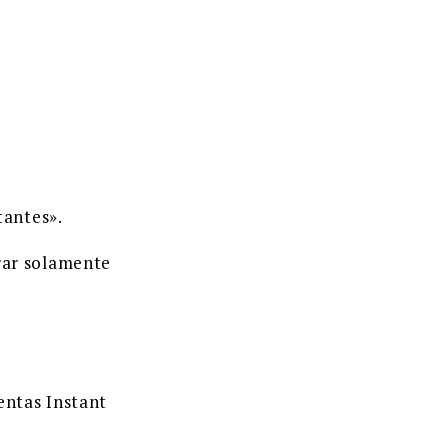
tantes».
rar solamente
entas Instant