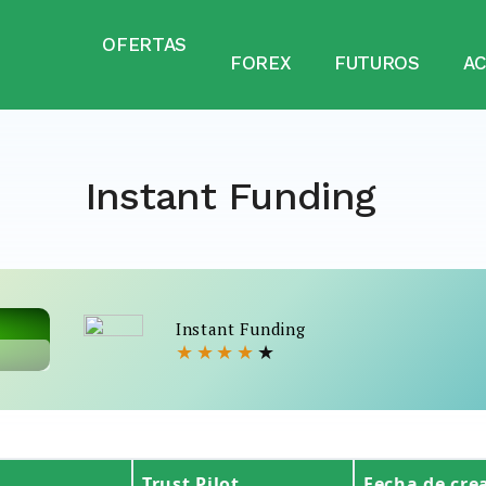
OFERTAS
FOREX
FUTUROS
A
Instant Funding
Instant Funding
★
★
★
★
★
Trust Pilot
Fecha de cre