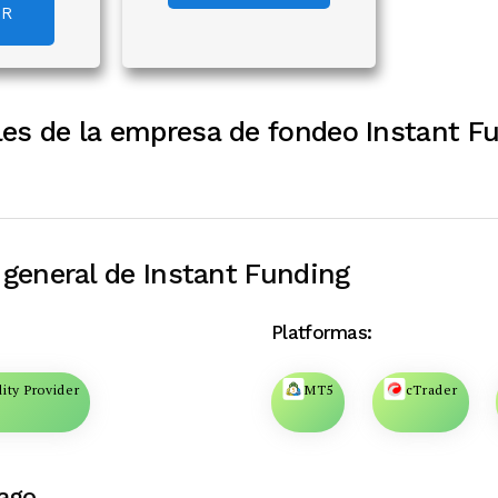
AR
les de la empresa de fondeo Instant F
 general de Instant Funding
Platformas:
dity Provider
MT5
cTrader
ago