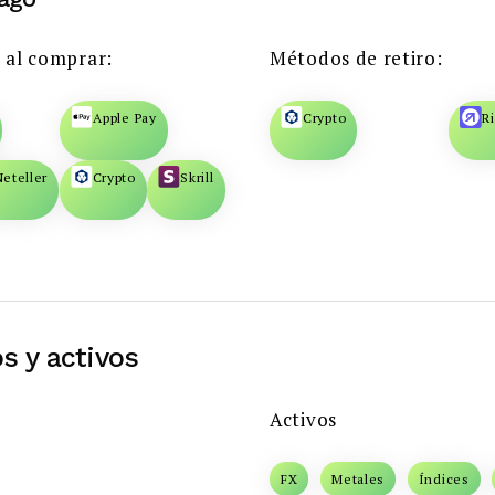
 al comprar:
Métodos de retiro:
Apple Pay
Crypto
R
Neteller
Crypto
Skrill
s y activos
Activos
FX
Metales
Índices