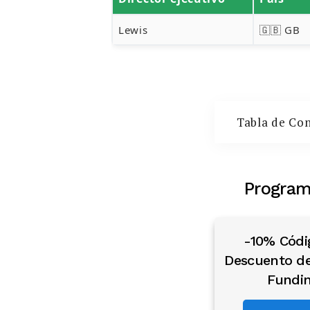
Lewis
🇬🇧 GB
Tabla de Co
Program
-10% Códi
Descuento de
Fundi