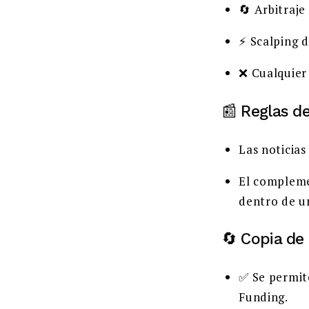
🔄 Arbitraje
⚡ Scalping d
❌ Cualquier
📰 Reglas de
Las noticia
El compleme
dentro de u
🔄 Copia de
✅ Se permit
Funding.