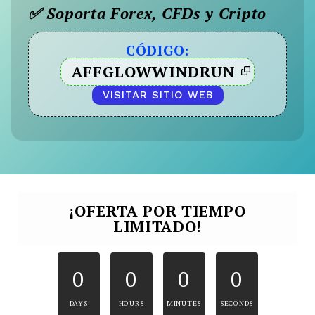
✅ Soporta Forex, CFDs y Cripto
CÓDIGO:
AFFGLOWWINDRUN
VISITAR SITIO WEB
¡OFERTA POR TIEMPO
LIMITADO!
0
0
0
0
DAYS
HOURS
MINUTES
SECONDS