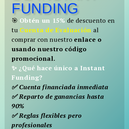
FUNDING
Buscar:
BUSCAR
🎯
Obtén un 15%
de descuento en
tu
Cuenta de Evaluación
al
comprar con nuestro
enlace o
usando nuestro código
promocional.
✨ ¿Qué hace único a Instant
Funding?
✅ Cuenta financiada inmediata
✅ Reparto de ganancias hasta
90%
✅ Reglas flexibles pero
profesionales