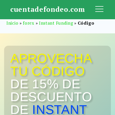
Saltar
cuentadefondeo.com
al
ME
contenido
Inicio
»
forex
»
Instant Funding
»
Código
APROVECHA
TU CÓDIGO
DE 15% DE
DESCUENTO
DE
INSTANT